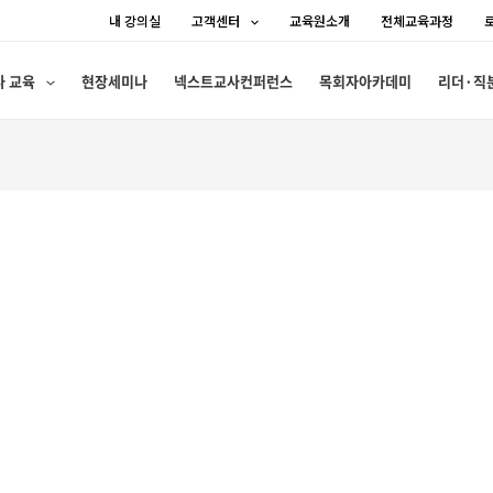
내 강의실
고객센터
교육원소개
전체교육과정
사 교육
현장세미나
넥스트교사컨퍼런스
목회자아카데미
리더·직