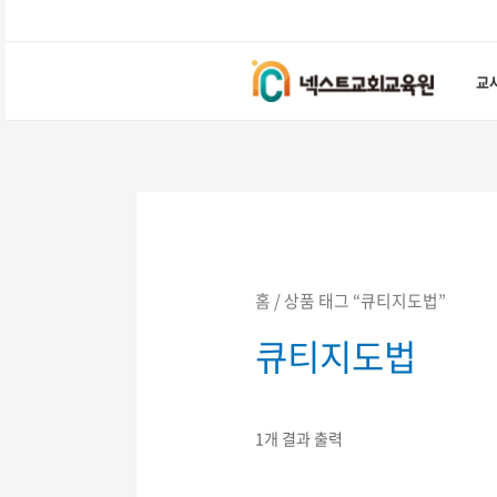
콘텐츠로
건너뛰기
교
홈
/ 상품 태그 “큐티지도법”
큐티지도법
1개 결과 출력