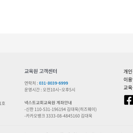
교육원 고객센터
개인
이용
연락처 :
031-8039-6999
교육
운영시간 : 오전10시~오후5시
넥스트교회교육원 계좌안내
1호
-신한 110-531-196194 김대욱(히즈웨이)
-카카오뱅크 3333-08-4845160 김대욱