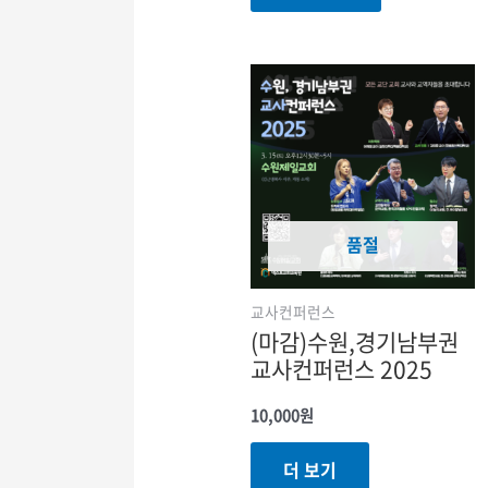
품절
교사컨퍼런스
(마감)수원,경기남부권
교사컨퍼런스 2025
10,000
원
더 보기