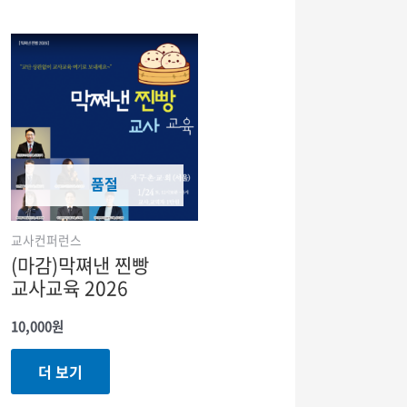
품절
교사컨퍼런스
(마감)막쪄낸 찐빵
교사교육 2026
10,000
원
더 보기