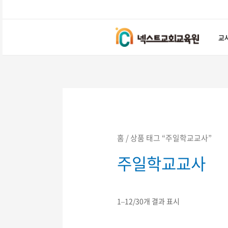
콘텐츠로
건너뛰기
교
홈
/ 상품 태그 “주일학교교사”
주일학교교사
1–12/30개 결과 표시