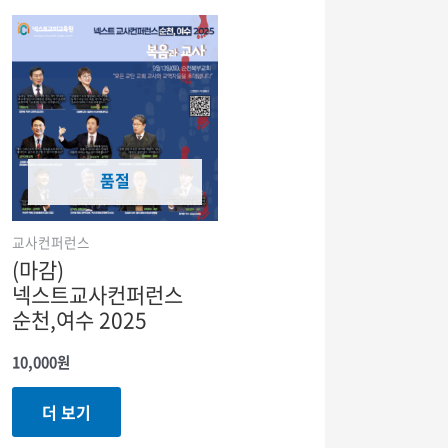
품절
교사컨퍼런스
(마감)
넥스트교사컨퍼런스
순천,여수 2025
10,000
원
더 보기