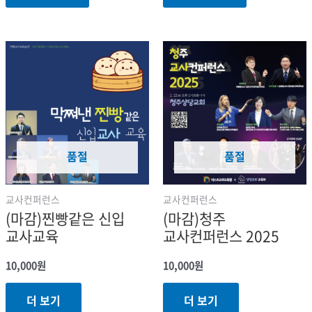
품절
품절
교사컨퍼런스
교사컨퍼런스
(마감)찐빵같은 신입
(마감)청주
교사교육
교사컨퍼런스 2025
10,000
원
10,000
원
더 보기
더 보기