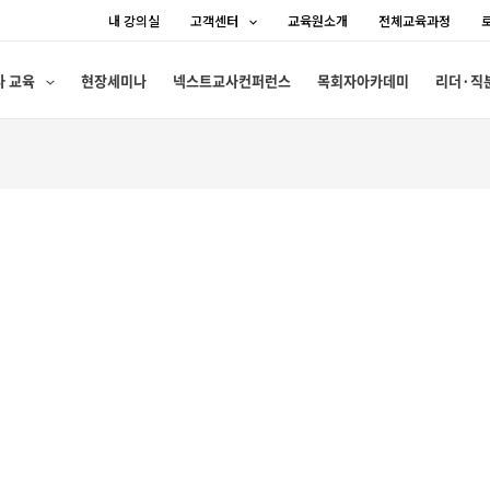
내 강의실
고객센터
교육원소개
전체교육과정
사 교육
현장세미나
넥스트교사컨퍼런스
목회자아카데미
리더·직