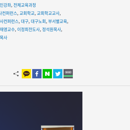
인강좌
,
전체교육과정
사컨퍼런스
,
교회학교
,
교회학교교사
,
사컨퍼런스
,
대구
,
대구노회
,
부서별교육
,
재영교수
,
이정희전도사
,
정석원목사
,
목사