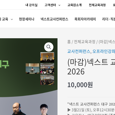
내 강의실
고객센터
교육원소개
전체교육과정
사 교육
현장세미나
넥스트교사컨퍼런스
목회자아카데미
리더·직
홈
/
전체교육과정
/ (마감)넥
교사컨퍼런스
,
오프라인강
(마감)넥스트
2026
10,000
원
“넥스트 교사컨퍼런스 대구 202
▶ 3월21일 (토), 오후12시30