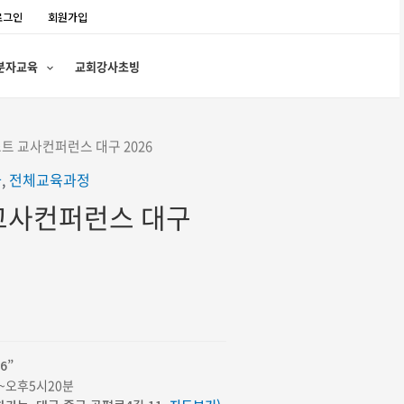
로그인
회원가입
분자교육
교회강사초빙
스트 교사컨퍼런스 대구 2026
좌
,
전체교육과정
 교사컨퍼런스 대구
6”
분~오후5시20분