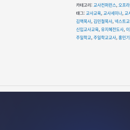
카테고리:
교사컨퍼런스
,
오프라
태그:
교사교육
,
교사세미나
,
교
김맥목사
,
김민철목사
,
넥스트교
신입교사교육
,
유지혜전도사
,
이
주일학교
,
주일학교교사
,
홍민기