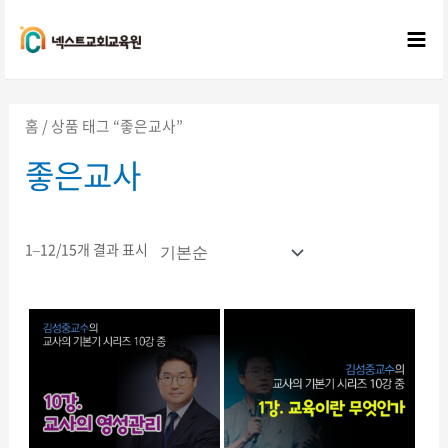
콘텐츠로
건너뛰기
Mai
Me
홈
/ 상품 태그 “좋은교사”
좋은교사
1–12/15개 결과 표시