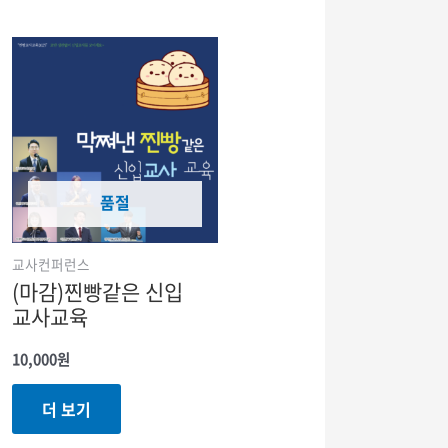
품절
교사컨퍼런스
(마감)찐빵같은 신입
교사교육
10,000
원
더 보기