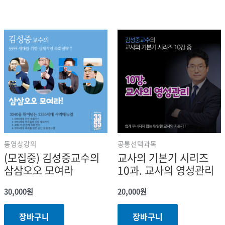
동영상강의
공통선택과목
(모집중) 김성중교수의
교사의 기본기 시리즈
삼삼오오 모여라
10과. 교사의 영성관리
30,000
원
20,000
원
장바구니
장바구니