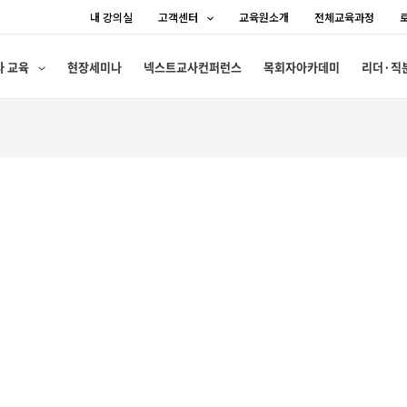
내 강의실
고객센터
교육원소개
전체교육과정
사 교육
현장세미나
넥스트교사컨퍼런스
목회자아카데미
리더·직