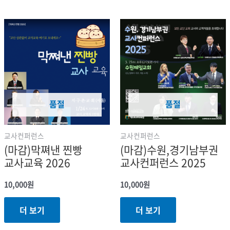
품절
품절
교사컨퍼런스
교사컨퍼런스
(마감)막쪄낸 찐빵
(마감)수원,경기남부권
교사교육 2026
교사컨퍼런스 2025
10,000
원
10,000
원
더 보기
더 보기