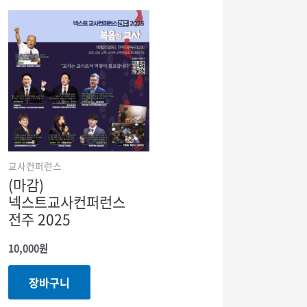
교사컨퍼런스
(마감)
넥스트교사컨퍼런스
전주 2025
10,000
원
장바구니