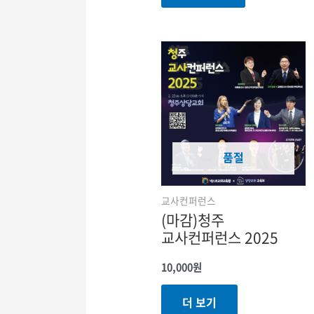
품절
교사컨퍼런스
(마감)청주
교사컨퍼런스 2025
10,000
원
더 보기