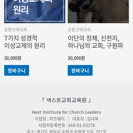
공통선택과목
공통선택과목
7가지 성경적
이단의 정체, 신천지,
이성교제의 원리
하나님의 교회, 구원파
30,000
원
30,000
원
장바구니
장바구니
「 넥스트교회교육원 」
Next Institute for Church Leaders
사업장 : 히즈웨이 ｜ 대표자 : 김대욱
사업자등록번호 : 664-01-03278
주소: 경기도 성남시 수정구 수정로 316, 701호