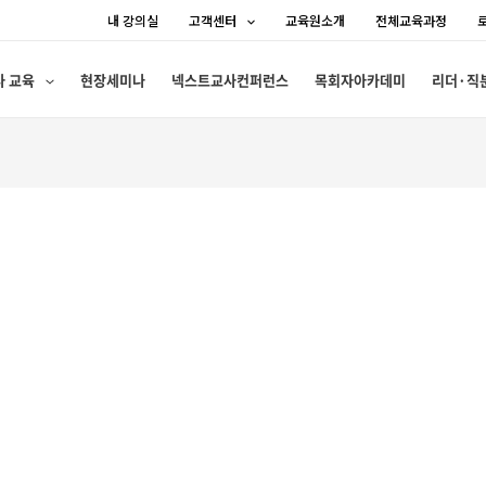
내 강의실
고객센터
교육원소개
전체교육과정
사 교육
현장세미나
넥스트교사컨퍼런스
목회자아카데미
리더·직