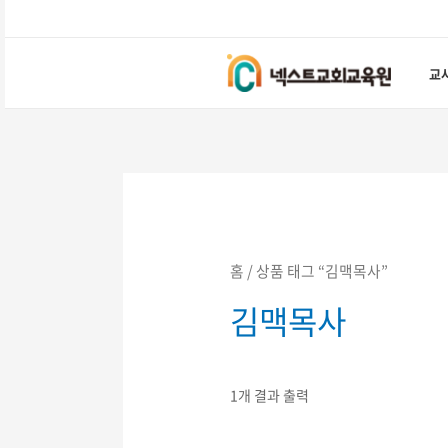
콘텐츠로
건너뛰기
교
홈
/ 상품 태그 “김맥목사”
김맥목사
1개 결과 출력