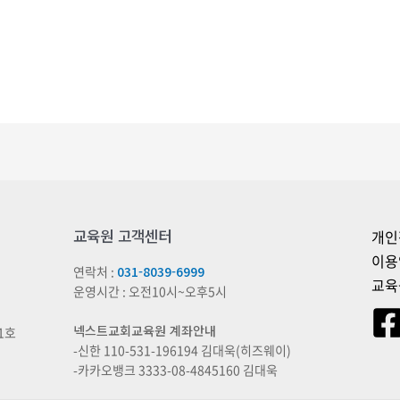
교육원 고객센터
개인
이용
연락처 :
031-8039-6999
교육
운영시간 : 오전10시~오후5시
넥스트교회교육원 계좌안내
1호
-신한 110-531-196194 김대욱(히즈웨이)
-카카오뱅크 3333-08-4845160 김대욱