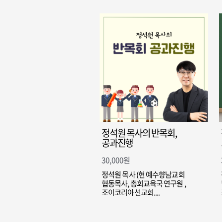
정석원 목사의 반목회,
공과진행
30,000
원
정석원 목사 (현 예수향남교회
협동목사, 총회교육국 연구원 ,
조이코리아선교회....