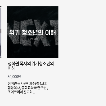
정석원 목사의 위기청소년의
이해
30,000
원
정석원 목사 (현 예수향남교회
협동목사, 총회교육국 연구원 ,
조이코리아선교회....