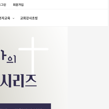
로그인
회원가입
분자교육
교회강사초빙