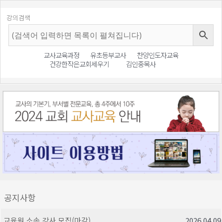
강의검색
교사교육과정
유초등부교사
찬양인도자교육
건강한작은교회세우기
김인중목사
공지사항
교육원 소속 강사 모집(마감)
2026.04.09