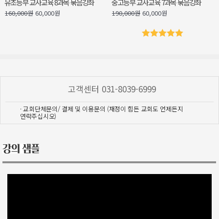
유초등부 교사교육 8과목 묶음강좌
중고등부 교사교육 7과목 묶음강좌
160,000
원
60,000
원
190,000
원
60,000
원
5 중에서
5.00
로
평가됨
고객센터 031-8039-6999
· 교회단체문의/ 결제 및 이용문의 (재정이 힘든 교회도 언제든지
연락주십시오)