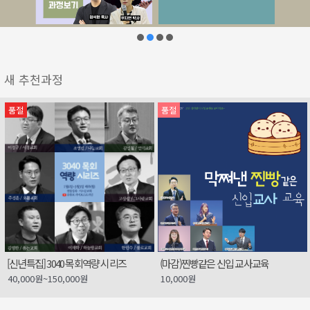
새 추천과정
품절
품절
[신년특집] 3040 목회역량 시리즈
(마감)찐빵같은 신입 교사교육
40,000
원
~
150,000
원
10,000
원