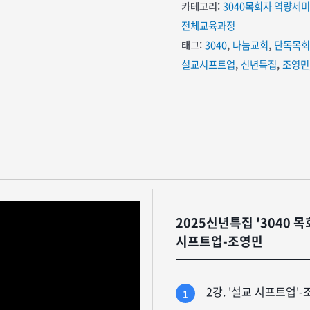
카테고리:
3040목회자 역량세
전체교육과정
태그:
3040
,
나눔교회
,
단독목회
설교시프트업
,
신년특집
,
조영민
2025신년특집 '3040 
시프트업-조영민
2강. '설교 시프트업
1