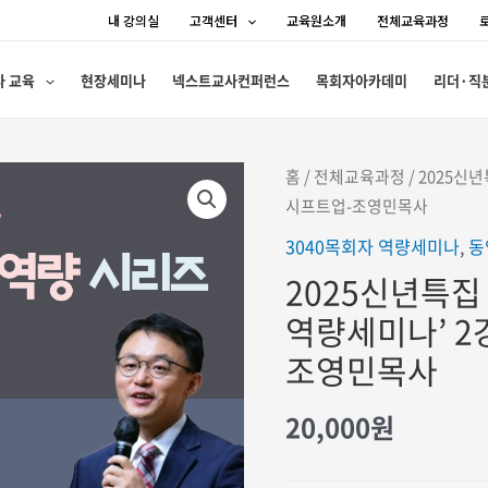
내 강의실
고객센터
교육원소개
전체교육과정
사 교육
현장세미나
넥스트교사컨퍼런스
목회자아카데미
리더·직
홈
/
전체교육과정
/ 2025신
시프트업-조영민목사
3040목회자 역량세미나
,
동
2025신년특집 
역량세미나’ 2
조영민목사
20,000
원