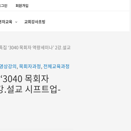
로그인
회원가입
분자교육
교회강사초빙
년특집 ‘3040 목회자 역량세미나’ 2강.설교
영상강의
,
목회자과정
,
전체교육과정
‘3040 목회자
강.설교 시프트업-