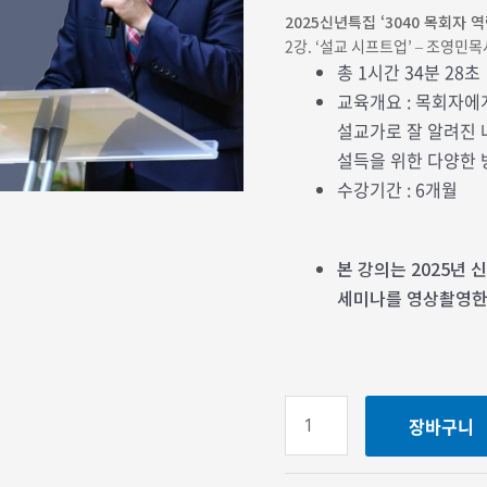
2025신년특집 ‘3040 목회자 
2강. ‘설교 시프트업’ – 조영민
총 1시간 34분 28초
교육개요 : 목회자에
설교가로 잘 알려진 
설득을 위한 다양한 
수강기간 : 6개월
본 강의는 2025년
세미나를 영상촬영한
장바구니