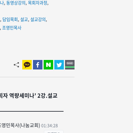
미나
,
동영상강의
,
목회자과정
,
,
담임목회
,
설교
,
설교강의
,
,
조영민목사
목회자 역량세미나' 2강.설교
'-조영민목사(나눔교회)
01:34:28