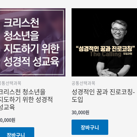
공통선택과목
공통선택과목
크리스천 청소년을
성경적인 꿈과 진로코칭-
지도하기 위한 성경적
도입
성교육
30,000
원
0,000
원
장바구니
장바구니