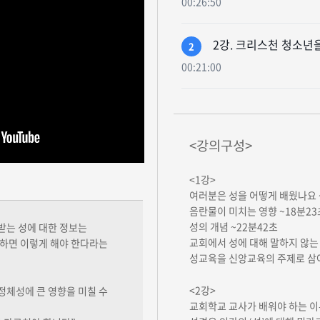
00:26:50
2강. 크리스천 청소년
2
00:21:00
<강의구성>
<1강>
여러분은 성을 어떻게 배웠나요 
음란물이 미치는 영향 ~18분23
성의 개념 ~22분42초
받는 성에 대한 정보는
교회에서 성에 대해 말하지 않는 
랑하면 이렇게 해야 한다라는
성교육을 신앙교육의 주제로 삼아
<2강>
정체성에 큰 영향을 미칠 수
교회학교 교사가 배워야 하는 이