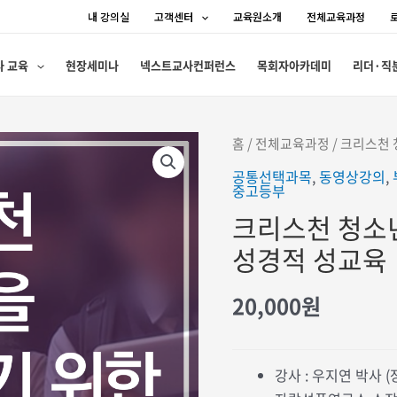
내 강의실
고객센터
교육원소개
전체교육과정
사 교육
현장세미나
넥스트교사컨퍼런스
목회자아카데미
리더·직
홈
/
전체교육과정
/ 크리스천
공통선택과목
,
동영상강의
,
중고등부
크리스천 청소
성경적 성교육
20,000
원
강사 : 우지연 박사