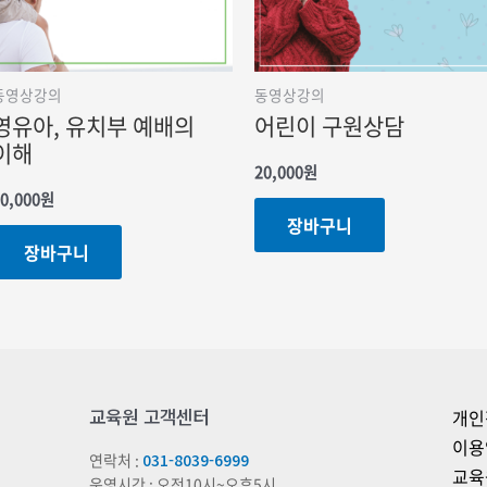
동영상강의
동영상강의
영유아, 유치부 예배의
어린이 구원상담
이해
20,000
원
0,000
원
장바구니
장바구니
교육원 고객센터
개인
이용
연락처 :
031-8039-6999
교육
운영시간 : 오전10시~오후5시