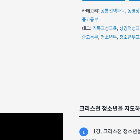
카테고리:
공통선택과목
,
동영상
중고등부
태그:
기독교성교육
,
성경적성교
중고등부
,
청소년부
,
청소년부교
크리스천 청소년을 지도하
1강. 크리스천 청소년
1