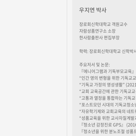
우지연 박사
장로회신학대학교 객원교수
자람성품연구소 소장
한사람출판사 편집부장
학력: 장로회신학대학교 신학박사(T
주요저서 및 논문:
『에니어그램과 기독부모교육』 (
“인간 영의 변형을 위한 기독교교육
“기독교 가정의 영성생활” (2021
“교회 교육공간에 관한 기독교교육
“고통과 열정을 통합하는 기독교청
“포스트모던 시대의 기독교청소년교
“자유학기제와 교회교육의 네트워크
“성품교육을 위한 교사자질계발과 
『청소년 감정진로 GPS』 (201
『청소년을 위한 분노조절 성품프로