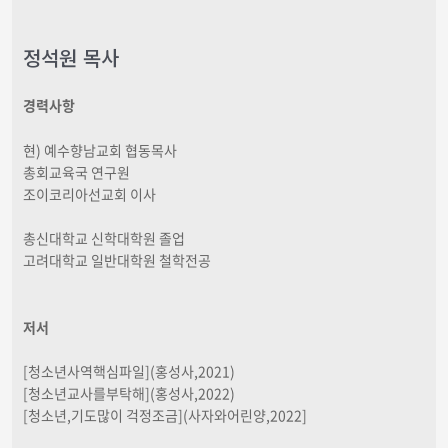
정석원 목사
경력사항
현) 예수향남교회 협동목사
총회교육국 연구원
조이코리아선교회 이사
총신대학교 신학대학원 졸업
고려대학교 일반대학원 철학전공
저서
[청소년사역핵심파일](홍성사,2021)
[청소년교사를부탁해](홍성사,2022)
[청소년,기도많이 걱정조금](사자와어린양,2022]