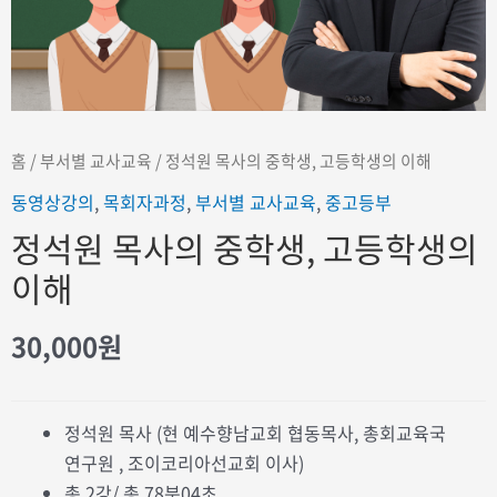
홈
/
부서별 교사교육
/ 정석원 목사의 중학생, 고등학생의 이해
동영상강의
,
목회자과정
,
부서별 교사교육
,
중고등부
정석원 목사의 중학생, 고등학생의
이해
30,000
원
정석원 목사 (현 예수향남교회 협동목사, 총회교육국
연구원 , 조이코리아선교회 이사)
총 2강/ 총 78분04초