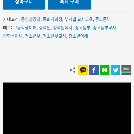
장바구니
즉시 구매
카테고리:
동영상강의
,
목회자과정
,
부서별 교사교육
,
중고등부
태그:
고등학생이해
,
정석원
,
정석원목사
,
중고등부
,
중고등부교사
,
중학생이해
,
청소년부
,
청소년부교사
,
청소년이해