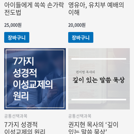
아이들에게 쏙쏙 손가락
영유아, 유치부 예배의
전도법
이해
25,000
원
20,000
원
장바구니
장바구니
공통선택과목
공통선택과목
7가지 성경적
권지현 목사의 ‘깊이
이성교제의 원리
있는 말씀 묵상’