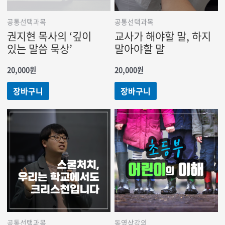
공통선택과목
공통선택과목
권지현 목사의 ‘깊이
교사가 해야할 말, 하지
있는 말씀 묵상’
말아야할 말
20,000
원
20,000
원
장바구니
장바구니
공통선택과목
동영상강의