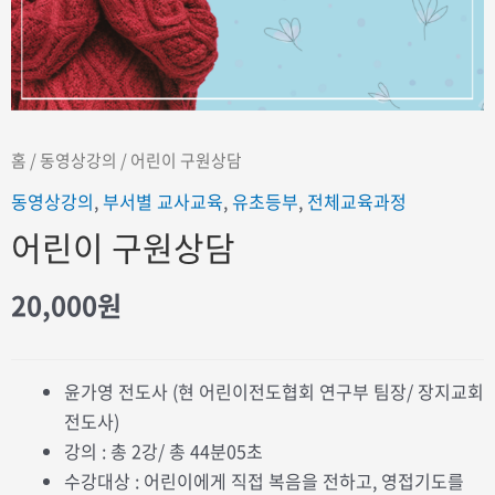
홈
/
동영상강의
/ 어린이 구원상담
동영상강의
,
부서별 교사교육
,
유초등부
,
전체교육과정
어린이 구원상담
20,000
원
윤가영 전도사 (현 어린이전도협회 연구부 팀장/ 장지교회
전도사)
강의 : 총 2강/ 총 44분05초
수강대상 : 어린이에게 직접 복음을 전하고, 영접기도를