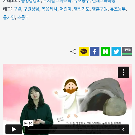
카테고리:
동영상강의
,
부서별 교사교육
,
유초등부
,
전체교육과정
태그:
구원
,
구원상담
,
복음제시
,
어린이
,
영접기도
,
영혼구원
,
유초등부
,
윤가영
,
초등부