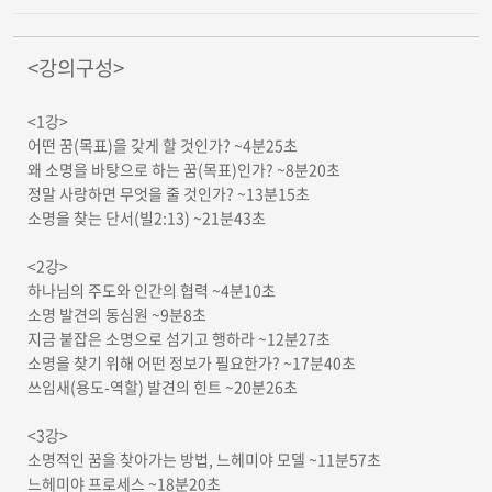
<강의구성>
<1강>
어떤 꿈(목표)을 갖게 할 것인가? ~4분25초
왜 소명을 바탕으로 하는 꿈(목표)인가? ~8분20초
정말 사랑하면 무엇을 줄 것인가? ~13분15초
소명을 찾는 단서(빌2:13) ~21분43초
<2강>
하나님의 주도와 인간의 협력 ~4분10초
소명 발견의 동심원 ~9분8초
지금 붙잡은 소명으로 섬기고 행하라 ~12분27초
소명을 찾기 위해 어떤 정보가 필요한가? ~17분40초
쓰임새(용도-역할) 발견의 힌트 ~20분26초
<3강>
소명적인 꿈을 찾아가는 방법, 느헤미야 모델 ~11분57초
느헤미야 프로세스 ~18분20초