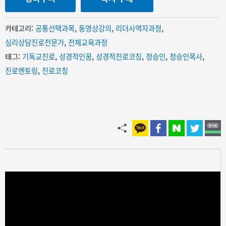
카테고리:
공통선택과목
,
동영상강의
,
리더사역자과정
,
심리상담진로전문가
,
전체교육과정
태그:
기독교진로
,
성경적인꿈
,
성경적진로코칭
,
정승인
,
정승인목사
,
진로멘토링
,
진로코칭