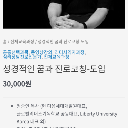
홈
/
전체교육과정
/ 성경적인 꿈과 진로코칭-도입
공통선택과목
,
동영상강의
,
리더사역자과정
,
심리상담진로전문가
,
전체교육과정
성경적인 꿈과 진로코칭-도입
30,000
원
정승인 목사 (현 다음세대개발원대표,
글로벌리더스기독학교 공동대표, Liberty University
Korea 대표 외)