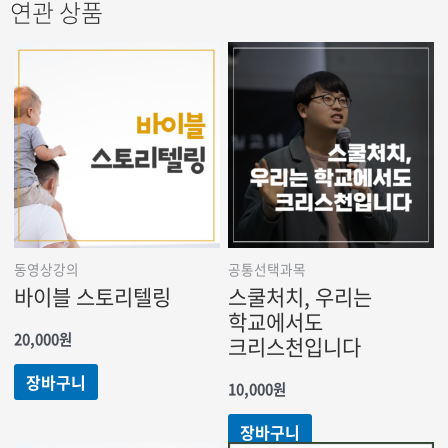
연관 상품
동영상강의
공통선택과목
바이블 스토리텔링
스쿨처치, 우리는
학교에서도
20,000
원
크리스천입니다
장바구니
10,000
원
장바구니