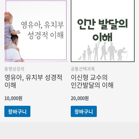
동영상강의
공통선택과목
영유아, 유치부 성경적
이신형 교수의
이해
인간발달의 이해
10,000
원
20,000
원
장바구니
장바구니