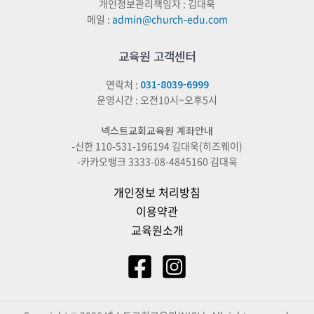
개인정보관리책임자 : 김대욱
메일 :
admin@church-edu.com
교육원 고객센터
연락처 :
031-8039-6999
운영시간 : 오전10시~오후5시
넥스트교회교육원 계좌안내
-신한 110-531-196194 김대욱(히즈웨이)
-카카오뱅크 3333-08-4845160 김대욱
개인정보 처리방침
이용약관
교육원소개