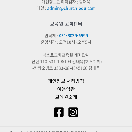
개인정보관리책임자 : 김대욱
메일 :
admin@church-edu.com
교육원 고객센터
연락처 :
031-8039-6999
운영시간 : 오전10시~오후5시
넥스트교회교육원 계좌안내
-신한 110-531-196194 김대욱(히즈웨이)
-카카오뱅크 3333-08-4845160 김대욱
개인정보 처리방침
이용약관
교육원소개