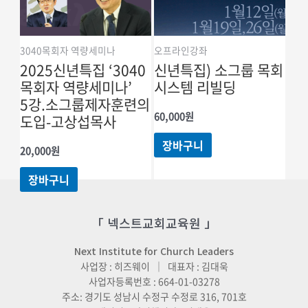
3040목회자 역량세미나
오프라인강좌
2025신년특집 ‘3040
신년특집) 소그룹 목회
목회자 역량세미나’
시스템 리빌딩
5강.소그룹제자훈련의
60,000
원
도입-고상섭목사
장바구니
20,000
원
장바구니
「 넥스트교회교육원 」
Next Institute for Church Leaders
사업장 : 히즈웨이 ｜ 대표자 : 김대욱
사업자등록번호 : 664-01-03278
주소: 경기도 성남시 수정구 수정로 316, 701호