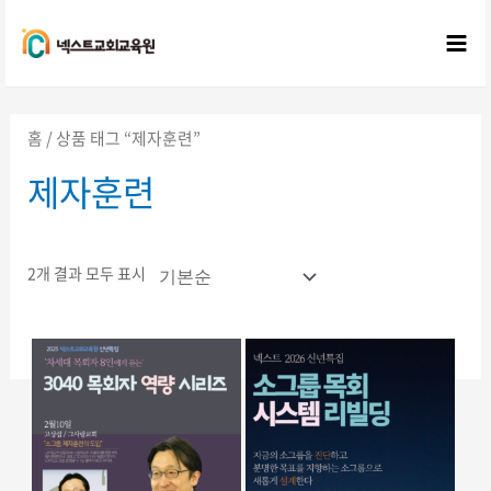
콘텐츠로
건너뛰기
Mai
Me
홈
/ 상품 태그 “제자훈련”
제자훈련
2개 결과 모두 표시