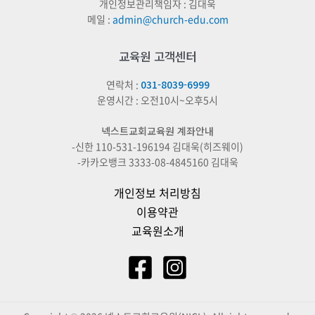
개인정보관리책임자 : 김대욱
메일 :
admin@church-edu.com
교육원 고객센터
연락처 :
031-8039-6999
운영시간 : 오전10시~오후5시
넥스트교회교육원 계좌안내
-신한 110-531-196194 김대욱(히즈웨이)
-카카오뱅크 3333-08-4845160 김대욱
개인정보 처리방침
이용약관
교육원소개