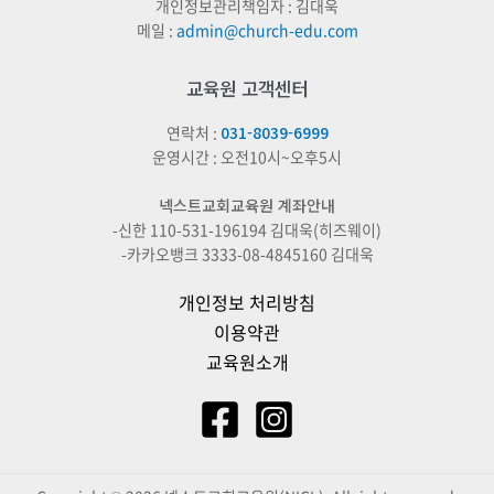
개인정보관리책임자 : 김대욱
메일 :
admin@church-edu.com
교육원 고객센터
연락처 :
031-8039-6999
운영시간 : 오전10시~오후5시
넥스트교회교육원 계좌안내
-신한 110-531-196194 김대욱(히즈웨이)
-카카오뱅크 3333-08-4845160 김대욱
개인정보 처리방침
이용약관
교육원소개