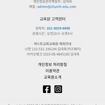
개인정보관리책임자 : 김대욱
메일 :
admin@church-edu.com
교육원 고객센터
연락처 :
031-8039-6999
운영시간 : 오전10시~오후5시
넥스트교회교육원 계좌안내
-신한 110-531-196194 김대욱(히즈웨이)
-카카오뱅크 3333-08-4845160 김대욱
개인정보 처리방침
이용약관
교육원소개