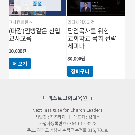
품절
교사컨퍼런스
리더사역자과정
(마감)찐빵같은 신입
담임목사를 위한
교사교육
교회학교 목회 전략
세미나
10,000
원
80,000
원
더 보기
장바구니
「 넥스트교회교육원 」
Next Institute for Church Leaders
사업장 : 히즈웨이 ｜ 대표자 : 김대욱
사업자등록번호 : 664-01-03278
주소: 경기도 성남시 수정구 수정로 316, 701호