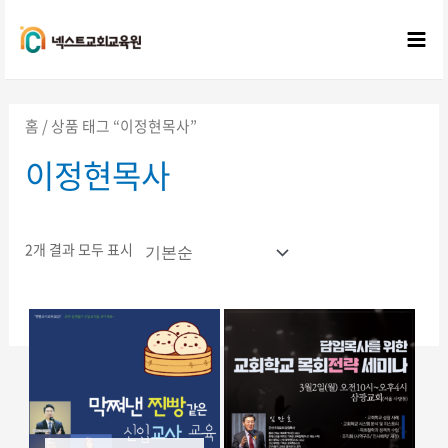
콘텐츠로
건너뛰기
Mai
Me
홈
/ 상품 태그 “이정현목사”
이정현목사
2개 결과 모두 표시