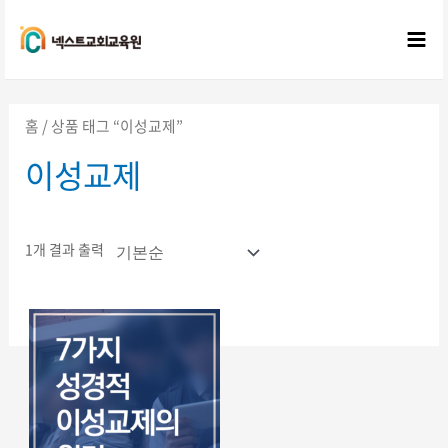
콘텐츠로
건너뛰기
Mai
Me
홈
/ 상품 태그 “이성교제”
이성교제
1개 결과 출력