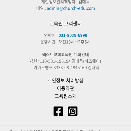
개인정보관리책임자 : 김대욱
메일 :
admin@church-edu.com
교육원 고객센터
연락처 :
031-8039-6999
운영시간 : 오전10시~오후5시
넥스트교회교육원 계좌안내
-신한 110-531-196194 김대욱(히즈웨이)
-카카오뱅크 3333-08-4845160 김대욱
개인정보 처리방침
이용약관
교육원소개