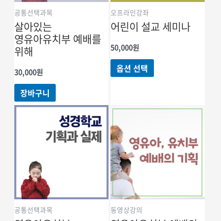
수
공통선택과목
오프라인강좌
있습니다
살아있는
어린이 설교 세미나
영유아유치부 예배를
50,000
원
위해
여러
옵션 선택
30,000
원
상품
옵션이
장바구니
이
상품에
있습니다.
상품
페이지에서
옵션을
선택할
수
있습니다
공통선택과목
동영상강의