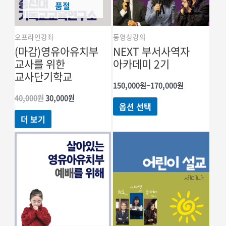
품절
오프라인강좌
동영상강의
(마감)영유아유치부
NEXT 부서사역자
교사를 위한
아카데미 2기
교사단기학교
가격
150,000
원
~
170,000
원
범위:
원래
현재
40,000
원
30,000
원
여러
150,000원
옵션 선택
가격:
가격:
~170,000원
상품
40,000원.
30,000원.
더 보기
옵션이
이
상품에
있습니다.
상품
페이지에서
옵션을
선택할