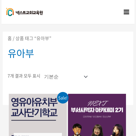
콘텐츠로
건너뛰기
Mai
Me
홈
/ 상품 태그 “유아부”
유아부
7개 결과 모두 표시
Sale!