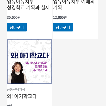
영유아유치부
영유아유치부 예배의
성경학교 기획과 실제
기획
30,000
원
12,000
원
장바구니
장바구니
공통선택과목
와! 아기학교다
0
원