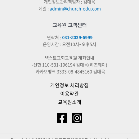
개인정보관리책임자 : 김대욱
메일 :
admin@church-edu.com
교육원 고객센터
연락처 :
031-8039-6999
운영시간 : 오전10시~오후5시
넥스트교회교육원 계좌안내
-신한 110-531-196194 김대욱(히즈웨이)
-카카오뱅크 3333-08-4845160 김대욱
개인정보 처리방침
이용약관
교육원소개