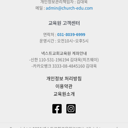
개인정보관리책임자 : 김대욱
메일 :
admin@church-edu.com
교육원 고객센터
연락처 :
031-8039-6999
운영시간 : 오전10시~오후5시
넥스트교회교육원 계좌안내
-신한 110-531-196194 김대욱(히즈웨이)
-카카오뱅크 3333-08-4845160 김대욱
개인정보 처리방침
이용약관
교육원소개