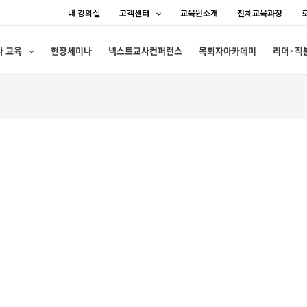
내 강의실
고객센터
교육원소개
전체교육과정
사 교육
현장세미나
넥스트교사컨퍼런스
목회자아카데미
리더·직