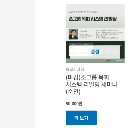
품절
목회자과정
(마감)소그룹 목회
시스템 리빌딩 세미나
(순천)
50,000
원
더 보기