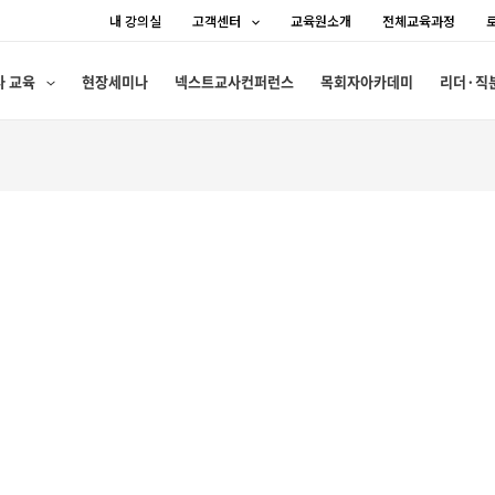
내 강의실
고객센터
교육원소개
전체교육과정
사 교육
현장세미나
넥스트교사컨퍼런스
목회자아카데미
리더·직