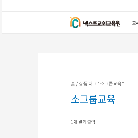
콘텐츠로
건너뛰기
교
홈
/ 상품 태그 “소그룹교육”
소그룹교육
1개 결과 출력