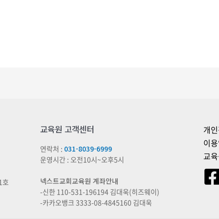
교육원 고객센터
개인
이용
연락처 :
031-8039-6999
교육
운영시간 : 오전10시~오후5시
넥스트교회교육원 계좌안내
1호
-신한 110-531-196194 김대욱(히즈웨이)
-카카오뱅크 3333-08-4845160 김대욱