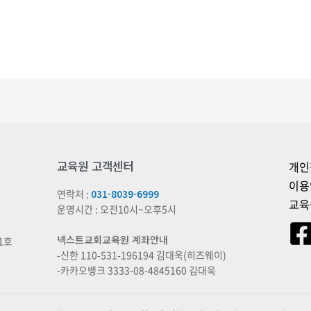
상품에
있습니다.
상품
페이지에서
옵션을
선택할
수
있습니다
교육원 고객센터
개인
이용
연락처 :
031-8039-6999
교육
운영시간 : 오전10시~오후5시
넥스트교회교육원 계좌안내
1호
-신한 110-531-196194 김대욱(히즈웨이)
-카카오뱅크 3333-08-4845160 김대욱