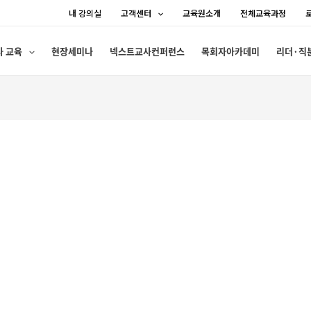
내 강의실
고객센터
교육원소개
전체교육과정
사 교육
현장세미나
넥스트교사컨퍼런스
목회자아카데미
리더·직