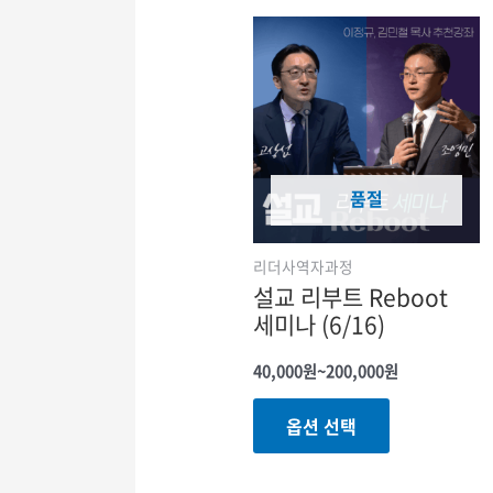
품절
리더사역자과정
설교 리부트 Reboot
세미나 (6/16)
가격
40,000
원
~
200,000
원
범위:
여러
40,000원
옵션 선택
~200,000원
상품
옵션이
이