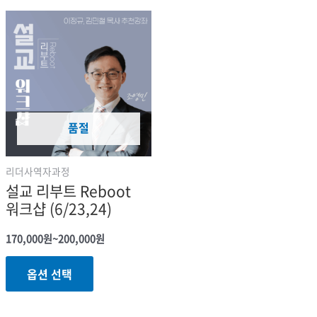
품절
리더사역자과정
설교 리부트 Reboot
워크샵 (6/23,24)
가격
170,000
원
~
200,000
원
범위:
여러
170,000원
옵션 선택
~200,000원
상품
옵션이
이