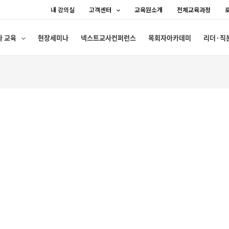
내 강의실
고객센터
교육원소개
전체교육과정
사 교육
현장세미나
넥스트교사컨퍼런스
목회자아카데미
리더·직