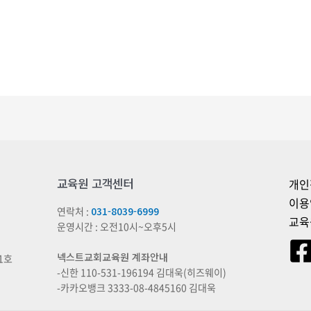
교육원 고객센터
개인
이용
연락처 :
031-8039-6999
교육
운영시간 : 오전10시~오후5시
넥스트교회교육원 계좌안내
1호
-신한 110-531-196194 김대욱(히즈웨이)
-카카오뱅크 3333-08-4845160 김대욱