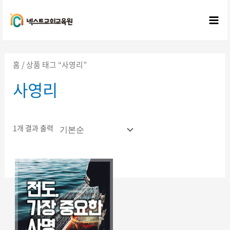
콘텐츠로
건너뛰기
Mai
Me
홈
/ 상품 태그 “사영리”
사영리
1개 결과 출력