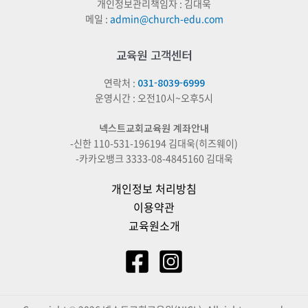
개인정보관리책임자 : 김대욱
메일 :
admin@church-edu.com
교육원 고객센터
연락처 :
031-8039-6999
운영시간 : 오전10시~오후5시
넥스트교회교육원 계좌안내
-신한 110-531-196194 김대욱(히즈웨이)
-카카오뱅크 3333-08-4845160 김대욱
개인정보 처리방침
이용약관
교육원소개