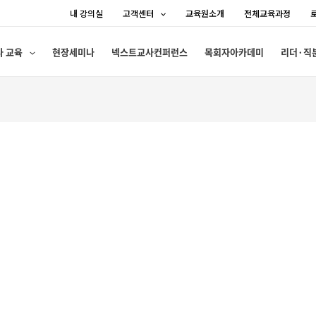
내 강의실
고객센터
교육원소개
전체교육과정
사 교육
현장세미나
넥스트교사컨퍼런스
목회자아카데미
리더·직