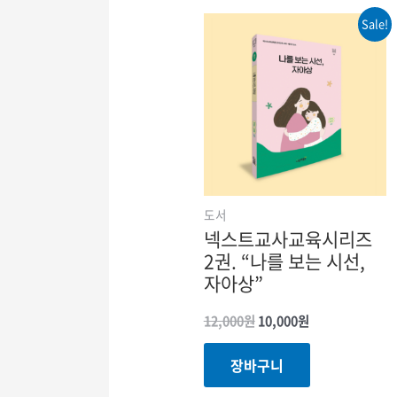
Sale!
도서
넥스트교사교육시리즈
2권. “나를 보는 시선,
자아상”
원래
현재
12,000
원
10,000
원
가격:
가격:
12,000원.
10,000원.
장바구니