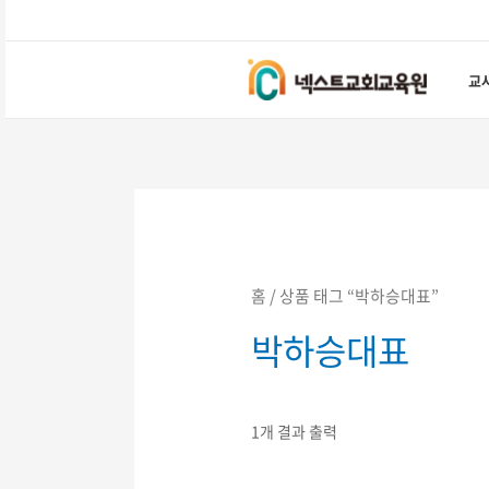
콘텐츠로
건너뛰기
교
홈
/ 상품 태그 “박하승대표”
박하승대표
1개 결과 출력