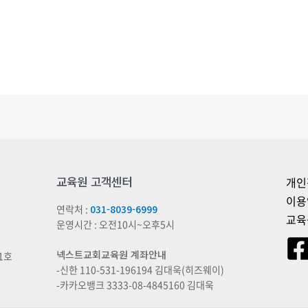
교육원 고객센터
개인
이용
연락처 :
031-8039-6999
교육
운영시간 : 오전10시~오후5시
넥스트교회교육원 계좌안내
1호
-신한 110-531-196194 김대욱(히즈웨이)
-카카오뱅크 3333-08-4845160 김대욱