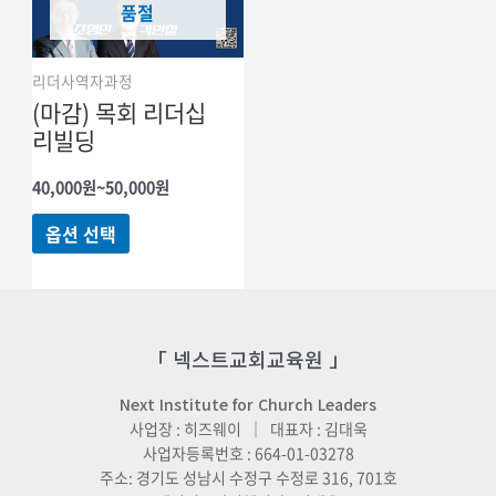
품절
리더사역자과정
(마감) 목회 리더십
리빌딩
가격
40,000
원
~
50,000
원
범위:
여러
40,000원
옵션 선택
~50,000원
상품
옵션이
이
상품에
「 넥스트교회교육원 」
있습니다.
상품
Next Institute for Church Leaders
페이지에서
사업장 : 히즈웨이 ｜ 대표자 : 김대욱
사업자등록번호 : 664-01-03278
옵션을
주소: 경기도 성남시 수정구 수정로 316, 701호
선택할