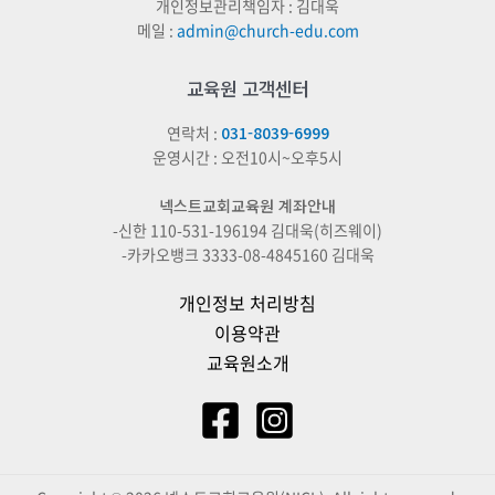
개인정보관리책임자 : 김대욱
메일 :
admin@church-edu.com
교육원 고객센터
연락처 :
031-8039-6999
운영시간 : 오전10시~오후5시
넥스트교회교육원 계좌안내
-신한 110-531-196194 김대욱(히즈웨이)
-카카오뱅크 3333-08-4845160 김대욱
개인정보 처리방침
이용약관
교육원소개