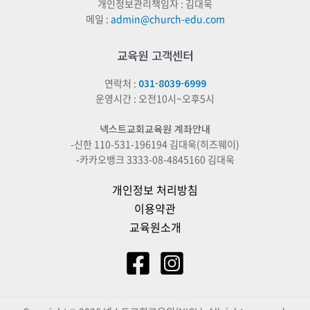
개인정보관리책임자 : 김대욱
메일 :
admin@church-edu.com
교육원 고객센터
연락처 :
031-8039-6999
운영시간 : 오전10시~오후5시
넥스트교회교육원 계좌안내
-신한 110-531-196194 김대욱(히즈웨이)
-카카오뱅크 3333-08-4845160 김대욱
개인정보 처리방침
이용약관
교육원소개