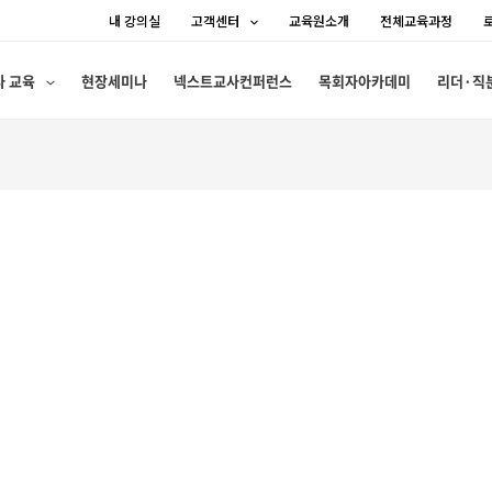
내 강의실
고객센터
교육원소개
전체교육과정
사 교육
현장세미나
넥스트교사컨퍼런스
목회자아카데미
리더·직