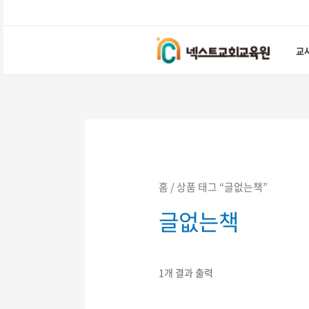
콘텐츠로
건너뛰기
교
홈
/ 상품 태그 “글없는책”
글없는책
1개 결과 출력