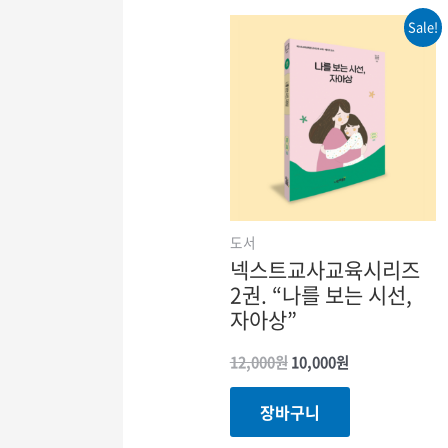
Sale!
도서
넥스트교사교육시리즈
2권. “나를 보는 시선,
자아상”
원래
현재
12,000
원
10,000
원
가격:
가격:
12,000원.
10,000원.
장바구니