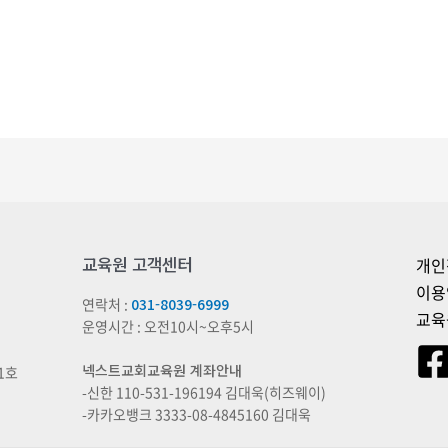
교육원 고객센터
개인
이용
연락처 :
031-8039-6999
교육
운영시간 : 오전10시~오후5시
넥스트교회교육원 계좌안내
1호
-신한 110-531-196194 김대욱(히즈웨이)
-카카오뱅크 3333-08-4845160 김대욱