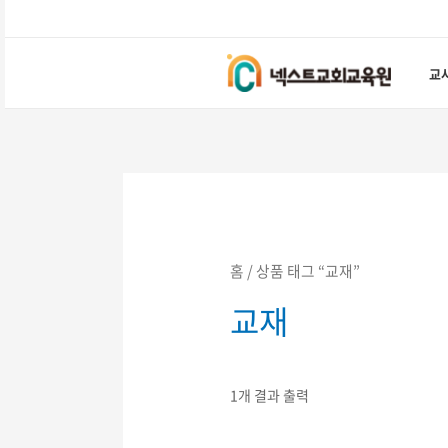
콘텐츠로
건너뛰기
교
홈
/ 상품 태그 “교재”
교재
1개 결과 출력