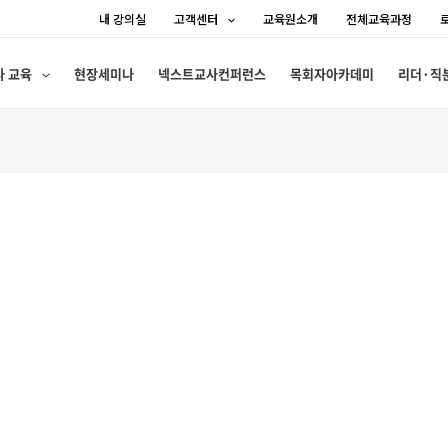
내 강의실
고객센터
교육원소개
전체교육과정
사 교육
현장세미나
넥스트교사컨퍼런스
목회자아카데미
리더·직