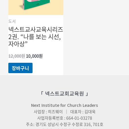
도서
넥스트교사교육시리즈
2권. “나를 보는 시선,
자아상”
원래
현재
12,000
원
10,000
원
가격:
가격:
12,000원.
10,000원.
장바구니
「 넥스트교회교육원 」
Next Institute for Church Leaders
사업장 : 히즈웨이 ｜ 대표자 : 김대욱
사업자등록번호 : 664-01-03278
주소: 경기도 성남시 수정구 수정로 316, 701호