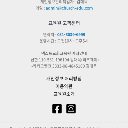
개인정보관리책임자 : 김대욱
메일 :
admin@church-edu.com
교육원 고객센터
연락처 :
031-8039-6999
운영시간 : 오전10시~오후5시
넥스트교회교육원 계좌안내
-신한 110-531-196194 김대욱(히즈웨이)
-카카오뱅크 3333-08-4845160 김대욱
개인정보 처리방침
이용약관
교육원소개