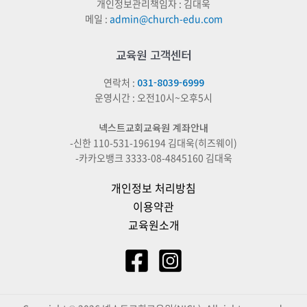
개인정보관리책임자 : 김대욱
메일 :
admin@church-edu.com
교육원 고객센터
연락처 :
031-8039-6999
운영시간 : 오전10시~오후5시
넥스트교회교육원 계좌안내
-신한 110-531-196194 김대욱(히즈웨이)
-카카오뱅크 3333-08-4845160 김대욱
개인정보 처리방침
이용약관
교육원소개