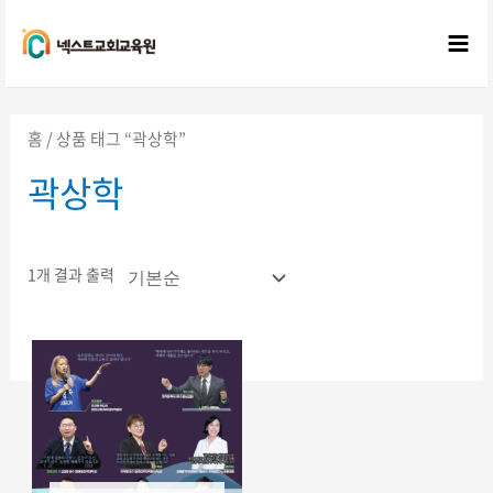
콘텐츠로
건너뛰기
Mai
Me
홈
/ 상품 태그 “곽상학”
곽상학
1개 결과 출력