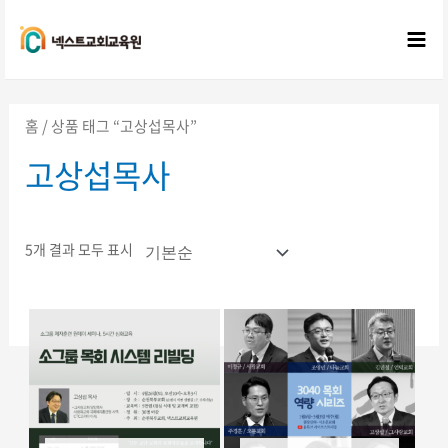
콘텐츠로
건너뛰기
Mai
Me
홈
/ 상품 태그 “고상섭목사”
고상섭목사
5개 결과 모두 표시