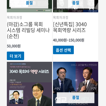
품절
품절
목회자과정
목회자과정
(마감)소그룹 목회
[신년특집] 3040
시스템 리빌딩 세미나
목회역량 시리즈
(순천)
가격
40,000
원
~
150,000
원
범위:
50,000
원
여러
40,000원
옵션 선택
~150,000원
상품
더 보기
옵션이
이
상품에
있습니다.
상품
페이지에서
품절
옵션을
선택할