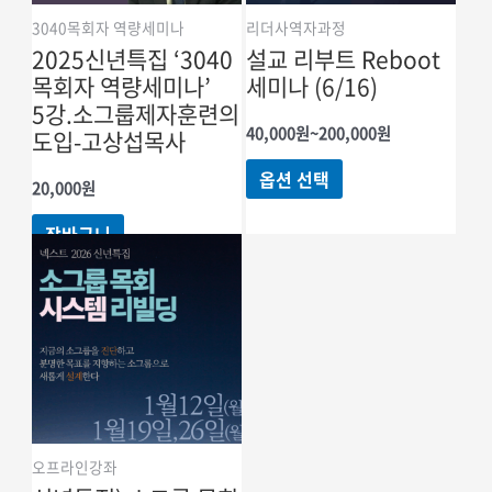
수
3040목회자 역량세미나
리더사역자과정
있습니다
2025신년특집 ‘3040
설교 리부트 Reboot
목회자 역량세미나’
세미나 (6/16)
5강.소그룹제자훈련의
가격
40,000
원
~
200,000
원
도입-고상섭목사
범위:
여러
40,000원
옵션 선택
20,000
원
~200,000원
상품
옵션이
장바구니
이
상품에
있습니다.
상품
페이지에서
옵션을
선택할
수
오프라인강좌
있습니다