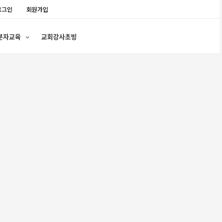
로그인
회원가입
분자교육
교회강사초빙