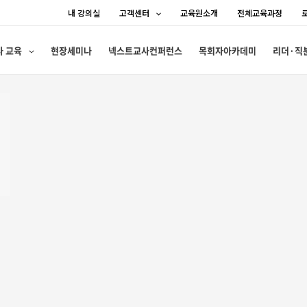
내 강의실
고객센터
교육원소개
전체교육과정
사 교육
현장세미나
넥스트교사컨퍼런스
목회자아카데미
리더·직