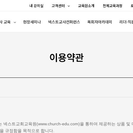
내 강의실
고객센터
교육원소개
전체교육과정
사 교육
현장세미나
넥스트교사컨퍼런스
목회자아카데미
리더·직
이용약관
 넥스트교회교육원(www.church-edu.com)을 통하여 제공하는 상품 
등을 규정함을 목적으로 합니다.